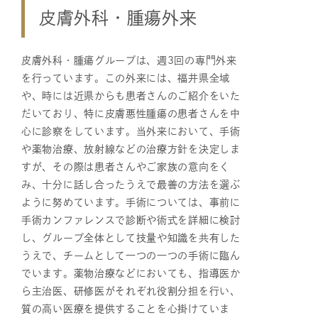
皮膚外科・腫瘍外来
皮膚外科・腫瘍グループは、週3回の専門外来
を行っています。この外来には、福井県全域
や、時には近県からも患者さんのご紹介をいた
だいており、特に皮膚悪性腫瘍の患者さんを中
心に診察をしています。当外来において、手術
や薬物治療、放射線などの治療方針を決定しま
すが、その際は患者さんやご家族の意向をく
み、十分に話し合ったうえで最善の方法を選ぶ
ように努めています。手術については、事前に
手術カンファレンスで診断や術式を詳細に検討
し、グループ全体として技量や知識を共有した
うえで、チームとして一つの一つの手術に臨ん
でいます。薬物治療などにおいても、指導医か
ら主治医、研修医がそれぞれ役割分担を行い、
質の高い医療を提供することを心掛けていま