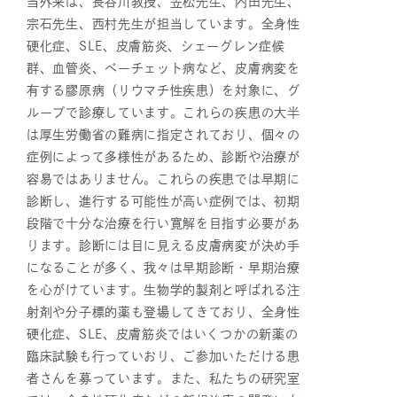
当外来は、長谷川教授、笠松先生、内田先生、
宗石先生、西村先生が担当しています。全身性
硬化症、SLE、皮膚筋炎、シェーグレン症候
群、血管炎、ベーチェット病など、皮膚病変を
有する膠原病（リウマチ性疾患）を対象に、グ
ループで診療しています。これらの疾患の大半
は厚生労働省の難病に指定されており、個々の
症例によって多様性があるため、診断や治療が
容易ではありません。これらの疾患では早期に
診断し、進行する可能性が高い症例では、初期
段階で十分な治療を行い寛解を目指す必要があ
ります。診断には目に見える皮膚病変が決め手
になることが多く、我々は早期診断・早期治療
を心がけています。生物学的製剤と呼ばれる注
射剤や分子標的薬も登場してきており、全身性
硬化症、SLE、皮膚筋炎ではいくつかの新薬の
臨床試験も行っていおり、ご参加いただける患
者さんを募っています。また、私たちの研究室